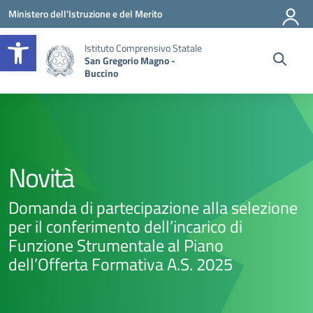
Vai ai contenuti
Vai al menu di navigazione
Vai al footer
Ministero dell'Istruzione e del Merito
Apri la barra degli strumenti
Istituto Comprensivo Statale
San Gregorio Magno -
Buccino
Novità
Domanda di partecipazione alla selezione
per il conferimento dell’incarico di
Funzione Strumentale al Piano
dell’Offerta Formativa A.S. 2025