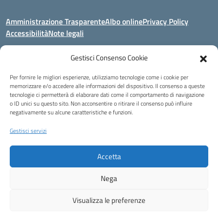
Amministrazione Trasparente
Albo online
Privacy Policy
Accessibilità
Note legali
Gestisci Consenso Cookie
Indirizzo:
Area Giardino, 84020 - San Gregorio Magno (SA)
Per fornire le migliori esperienze, utilizziamo tecnologie come i cookie per
Centralino:
0828 955033
Email:
saic8be00q@istruzione.it
memorizzare e/o accedere alle informazioni del dispositivo. Il consenso a queste
Posta elettronica certificata (PEC):
saic8be00q@pec.istruzione.it
tecnologie ci permetterà di elaborare dati come il comportamento di navigazione
o ID unici su questo sito. Non acconsentire o ritirare il consenso può influire
Codice fiscale: 91053550652
negativamente su alcune caratteristiche e funzioni.
Codice meccanografico:
SAIC8BE00Q
Codice Indice delle Pubbliche Amministrazioni (IPA): icb_65
Gestisci servizi
Codice unico di fatturazione (CUF): UFCRRD
Accetta
Eccetto dove diversamente specificato, questo articolo è stato rilasciato
sotto Licenza Creative Commons Attribuzione 4.0 Italia.
Nega
Idea e progetto di Designers Italia
Visualizza le preferenze