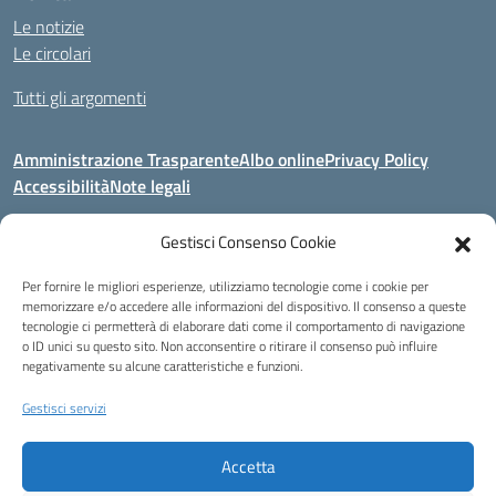
Le notizie
Le circolari
Tutti gli argomenti
Amministrazione Trasparente
Albo online
Privacy Policy
Accessibilità
Note legali
Gestisci Consenso Cookie
Indirizzo:
Area Giardino, 84020 - San Gregorio Magno (SA)
Per fornire le migliori esperienze, utilizziamo tecnologie come i cookie per
Centralino:
0828 955033
Email:
saic8be00q@istruzione.it
memorizzare e/o accedere alle informazioni del dispositivo. Il consenso a queste
Posta elettronica certificata (PEC):
saic8be00q@pec.istruzione.it
tecnologie ci permetterà di elaborare dati come il comportamento di navigazione
o ID unici su questo sito. Non acconsentire o ritirare il consenso può influire
Codice fiscale: 91053550652
negativamente su alcune caratteristiche e funzioni.
Codice meccanografico:
SAIC8BE00Q
Codice Indice delle Pubbliche Amministrazioni (IPA): icb_65
Gestisci servizi
Codice unico di fatturazione (CUF): UFCRRD
Accetta
Eccetto dove diversamente specificato, questo articolo è stato rilasciato
sotto Licenza Creative Commons Attribuzione 4.0 Italia.