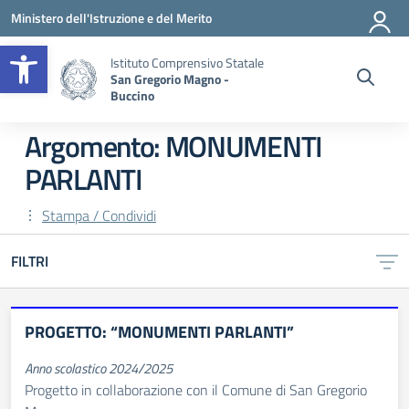
Vai ai contenuti
Vai al menu di navigazione
Vai al footer
Ministero dell'Istruzione e del Merito
Apri la barra degli strumenti
Istituto Comprensivo Statale
San Gregorio Magno -
Buccino
Argomento: MONUMENTI
PARLANTI
Stampa / Condividi
FILTRI
PROGETTO: “MONUMENTI PARLANTI”
Anno scolastico 2024/2025
Progetto in collaborazione con il Comune di San Gregorio