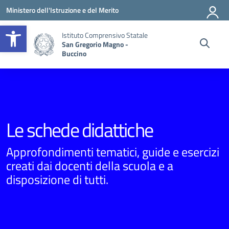
Vai ai contenuti
Vai al menu di navigazione
Vai al footer
Ministero dell'Istruzione e del Merito
Apri la barra degli strumenti
Istituto Comprensivo Statale
San Gregorio Magno -
Buccino
Le schede didattiche
Approfondimenti tematici, guide e esercizi
creati dai docenti della scuola e a
disposizione di tutti.