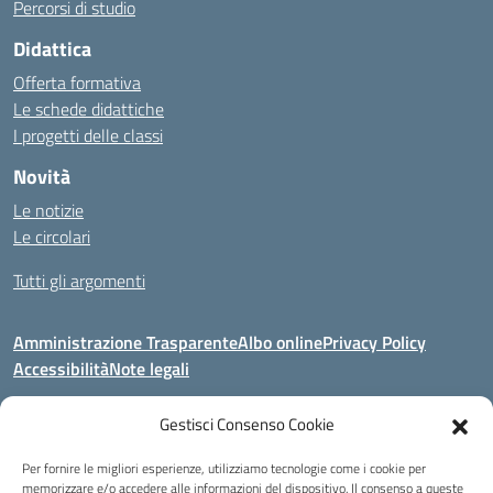
Percorsi di studio
Didattica
Offerta formativa
Le schede didattiche
I progetti delle classi
Novità
Le notizie
Le circolari
Tutti gli argomenti
Amministrazione Trasparente
Albo online
Privacy Policy
Accessibilità
Note legali
Gestisci Consenso Cookie
Indirizzo:
Area Giardino, 84020 - San Gregorio Magno (SA)
Per fornire le migliori esperienze, utilizziamo tecnologie come i cookie per
Centralino:
0828 955033
Email:
saic8be00q@istruzione.it
memorizzare e/o accedere alle informazioni del dispositivo. Il consenso a queste