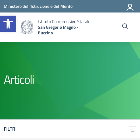
Vai ai contenuti
Vai al menu di navigazione
Vai al footer
Ministero dell'Istruzione e del Merito
Apri la barra degli strumenti
Istituto Comprensivo Statale
San Gregorio Magno -
Buccino
Articoli
FILTRI