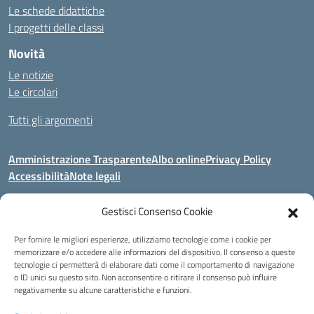
Le schede didattiche
I progetti delle classi
Novità
Le notizie
Le circolari
Tutti gli argomenti
Amministrazione Trasparente
Albo online
Privacy Policy
Accessibilità
Note legali
Gestisci Consenso Cookie
Indirizzo:
Area Giardino, 84020 - San Gregorio Magno (SA)
Per fornire le migliori esperienze, utilizziamo tecnologie come i cookie per
Centralino:
0828 955033
Email:
saic8be00q@istruzione.it
memorizzare e/o accedere alle informazioni del dispositivo. Il consenso a queste
Posta elettronica certificata (PEC):
saic8be00q@pec.istruzione.it
tecnologie ci permetterà di elaborare dati come il comportamento di navigazione
o ID unici su questo sito. Non acconsentire o ritirare il consenso può influire
Codice fiscale: 91053550652
negativamente su alcune caratteristiche e funzioni.
Codice meccanografico:
SAIC8BE00Q