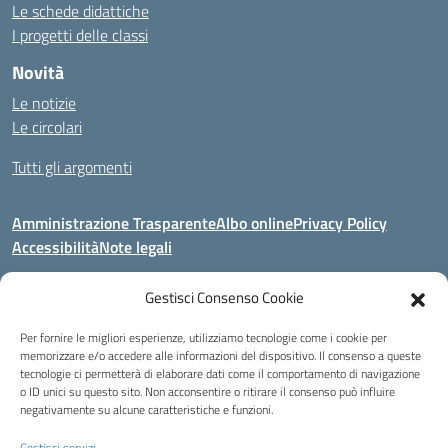
Le schede didattiche
I progetti delle classi
Novità
Le notizie
Le circolari
Tutti gli argomenti
Amministrazione Trasparente
Albo online
Privacy Policy
Accessibilità
Note legali
Gestisci Consenso Cookie
Indirizzo:
Area Giardino, 84020 - San Gregorio Magno (SA)
Per fornire le migliori esperienze, utilizziamo tecnologie come i cookie per
Centralino:
0828 955033
Email:
saic8be00q@istruzione.it
memorizzare e/o accedere alle informazioni del dispositivo. Il consenso a queste
Posta elettronica certificata (PEC):
saic8be00q@pec.istruzione.it
tecnologie ci permetterà di elaborare dati come il comportamento di navigazione
o ID unici su questo sito. Non acconsentire o ritirare il consenso può influire
Codice fiscale: 91053550652
negativamente su alcune caratteristiche e funzioni.
Codice meccanografico:
SAIC8BE00Q
Codice Indice delle Pubbliche Amministrazioni (IPA): icb_65
Gestisci servizi