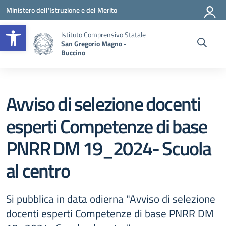
Vai ai contenuti
Vai al menu di navigazione
Vai al footer
Ministero dell'Istruzione e del Merito
Apri la barra degli strumenti
Istituto Comprensivo Statale
San Gregorio Magno -
Buccino
Avviso di selezione docenti
esperti Competenze di base
PNRR DM 19_2024- Scuola
al centro
Si pubblica in data odierna "Avviso di selezione
docenti esperti Competenze di base PNRR DM