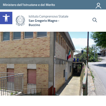
Vai ai contenuti
Vai al menu di navigazione
Vai al footer
Ministero dell'Istruzione e del Merito
Apri la barra degli strumenti
Istituto Comprensivo Statale
San Gregorio Magno -
Buccino