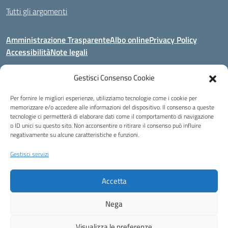
Tutti gli argomenti
Amministrazione Trasparente
Albo online
Privacy Policy
Accessibilità
Note legali
Gestisci Consenso Cookie
Indirizzo:
Area Giardino, 84020 - San Gregorio Magno (SA)
Per fornire le migliori esperienze, utilizziamo tecnologie come i cookie per
Centralino:
0828 955033
Email:
saic8be00q@istruzione.it
memorizzare e/o accedere alle informazioni del dispositivo. Il consenso a queste
Posta elettronica certificata (PEC):
saic8be00q@pec.istruzione.it
tecnologie ci permetterà di elaborare dati come il comportamento di navigazione
o ID unici su questo sito. Non acconsentire o ritirare il consenso può influire
Codice fiscale: 91053550652
negativamente su alcune caratteristiche e funzioni.
Codice meccanografico:
SAIC8BE00Q
Codice Indice delle Pubbliche Amministrazioni (IPA): icb_65
Gestisci servizi
Codice unico di fatturazione (CUF): UFCRRD
Accetta
Eccetto dove diversamente specificato, questo articolo è stato rilasciato
sotto Licenza Creative Commons Attribuzione 4.0 Italia.
Nega
Idea e progetto di Designers Italia
Visualizza le preferenze