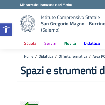
Vai ai contenuti
Vai al menu di navigazione
Vai al footer
Ministero dell'Istruzione e del Merito
Istituto Comprensivo Statale
San Gregorio Magno - Buccin
Apri la barra degli strumenti
(Salerno)
Scuola
Servizi
Novità
Didattica
Home
Didattica
Offerta formativa
Area P
Spazi e strumenti d