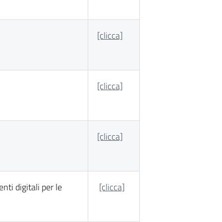
[clicca]
[clicca]
[clicca]
i digitali per le
[clicca]