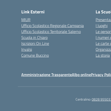
Link Esterni
La Scuo
MIUR
Presenta
Ufficio Scolastico Regionale Campania
I luoghi
Ufficio Scolastico Territoriale Salerno
Le perso
Scuola in Chiaro
I numeri 
Iscrizioni On Line
Le carte 
Invalsi
Organizz
Comune Buccino
La storia
Amministrazione Trasparente
Albo online
Privacy Poli
Centralino:
0828 95503