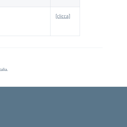
[clicca]
alia.