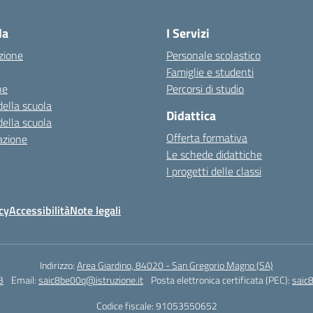
la
I Servizi
zione
Personale scolastico
Famiglie e studenti
ne
Percorsi di studio
della scuola
Didattica
della scuola
Offerta formativa
azione
Le schede didattiche
I progetti delle classi
cy
Accessibilità
Note legali
Indirizzo:
Area Giardino, 84020 - San Gregorio Magno (SA)
3
Email:
saic8be00q@istruzione.it
Posta elettronica certificata (PEC):
saic
Codice fiscale: 91053550652