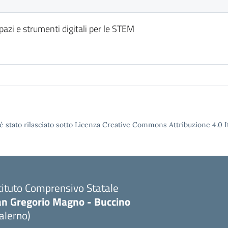
zi e strumenti digitali per le STEM
è stato rilasciato sotto Licenza Creative Commons Attribuzione 4.0 It
tituto Comprensivo Statale
an Gregorio Magno - Buccino
alerno)