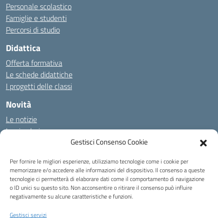
Personale scolastico
Famiglie e studenti
Percorsi di studio
Didattica
Offerta formativa
Le schede didattiche
I progetti delle classi
Novità
Le notizie
Le circolari
Gestisci Consenso Cookie
Tutti gli argomenti
Per fornire le migliori esperienze, utilizziamo tecnologie come i cookie per
memorizzare e/o accedere alle informazioni del dispositivo. Il consenso a queste
Amministrazione Trasparente
Albo online
Privacy Policy
tecnologie ci permetterà di elaborare dati come il comportamento di navigazione
o ID unici su questo sito. Non acconsentire o ritirare il consenso può influire
Accessibilità
Note legali
negativamente su alcune caratteristiche e funzioni.
Gestisci servizi