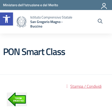
Vai ai contenuti
Vai al menu di navigazione
Vai al footer
Ministero dell'Istruzione e del Merito
Apri la barra degli strumenti
Istituto Comprensivo Statale
San Gregorio Magno -
Buccino
PON Smart Class
Stampa / Condividi