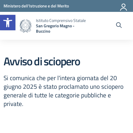
Vai ai contenuti
Vai al menu di navigazione
Vai al footer
Ministero dell'Istruzione e del Merito
Apri la barra degli strumenti
Istituto Comprensivo Statale
San Gregorio Magno -
Buccino
Avviso di sciopero
Si comunica che per l'intera giornata del 20
giugno 2025 è stato proclamato uno sciopero
generale di tutte le categorie pubbliche e
private.