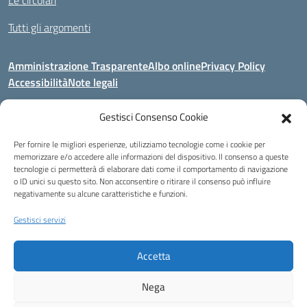
Le circolari
Tutti gli argomenti
Amministrazione Trasparente
Albo online
Privacy Policy
Accessibilità
Note legali
Gestisci Consenso Cookie
Indirizzo:
Area Giardino, 84020 - San Gregorio Magno (SA)
Per fornire le migliori esperienze, utilizziamo tecnologie come i cookie per
Centralino:
0828 955033
Email:
saic8be00q@istruzione.it
memorizzare e/o accedere alle informazioni del dispositivo. Il consenso a queste
Posta elettronica certificata (PEC):
saic8be00q@pec.istruzione.it
tecnologie ci permetterà di elaborare dati come il comportamento di navigazione
o ID unici su questo sito. Non acconsentire o ritirare il consenso può influire
Codice fiscale: 91053550652
negativamente su alcune caratteristiche e funzioni.
Codice meccanografico:
SAIC8BE00Q
Codice Indice delle Pubbliche Amministrazioni (IPA): icb_65
Gestisci servizi
Codice unico di fatturazione (CUF): UFCRRD
Accetta
Eccetto dove diversamente specificato, questo articolo è stato rilasciato
sotto Licenza Creative Commons Attribuzione 4.0 Italia.
Nega