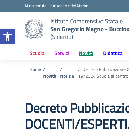
Vai ai contenuti
Vai al menu di navigazione
Vai al footer
Ministero dell'Istruzione e del Merito
Istituto Comprensivo Statale
San Gregorio Magno - Buccin
Apri la barra degli strumenti
(Salerno)
Scuola
Servizi
Novità
Didattica
Home
Decreto Pubblicazione G
Novità
Notizie
19/2024 Scuola al centro
Decreto Pubblicazio
DOCENTI/ESPERTI, T