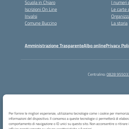
Scuola in Chiaro
I numeri 
Iscrizioni On Line
Le carte 
Invalsi
Organizz
Comune Buccino
La storia
Amministrazione Trasparente
Albo online
Privacy Poli
Centralino:
0828 95503
Per fornire le migliori esperienze, utilizziamo tecnologie come i cookie per memoriz
Eccetto dove diversamente
informazioni del dispositivo. Il consenso a queste tecnologie ci permetterà di elabor
comportamento di navigazione o ID unici su questo sito. Non acconsentire o ritirare
influire negativamente su alcune caratteristiche e funzioni.