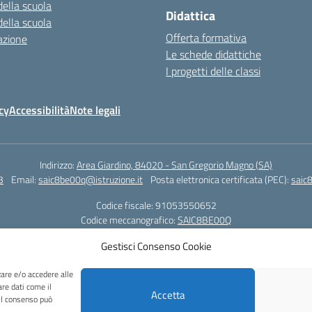
della scuola
Didattica
della scuola
Offerta formativa
azione
Le schede didattiche
I progetti delle classi
cy
Accessibilità
Note legali
Indirizzo:
Area Giardino, 84020 - San Gregorio Magno (SA)
3
Email:
saic8be00q@istruzione.it
Posta elettronica certificata (PEC):
saic
Codice fiscale: 91053550652
Codice meccanografico:
SAIC8BE00Q
Codice Indice delle Pubbliche Amministrazioni (IPA): icb_65
Gestisci Consenso Cookie
Codice unico di fatturazione (CUF): UFCRRD
zare e/o accedere alle
 specificato, questo articolo è stato rilasciato sotto Licenza Creative Common
are dati come il
Accetta
 il consenso può