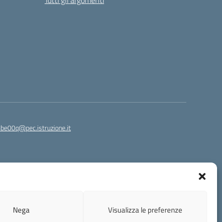
Tutti gli argomenti
8be00q@pec.istruzione.it
s Attribuzione 4.0 Italia.
Nega
Visualizza le preferenze