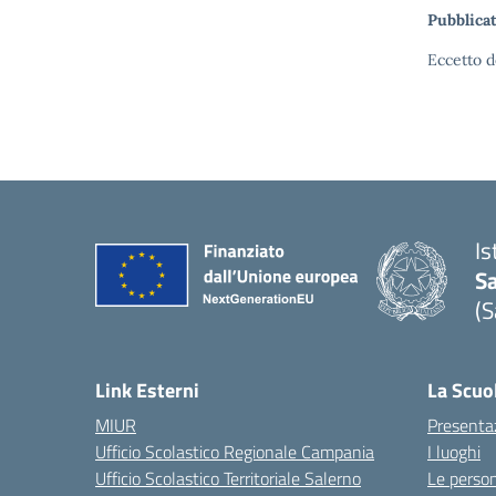
Pubblicat
Eccetto d
Is
S
(S
Link Esterni
La Scuo
MIUR
Presenta
Ufficio Scolastico Regionale Campania
I luoghi
Ufficio Scolastico Territoriale Salerno
Le perso