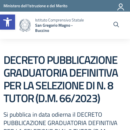
Vai ai contenuti
Vai al menu di navigazione
Vai al footer
Ministero dell'Istruzione e del Merito
Apri la barra degli strumenti
Istituto Comprensivo Statale
San Gregorio Magno -
Buccino
DECRETO PUBBLICAZIONE
GRADUATORIA DEFINITIVA
PER LA SELEZIONE DI N. 8
TUTOR (D.M. 66/2023)
Si pubblica in data odierna il DECRETO
PUBBLICAZIONE GRADUATORIA DEFINITIVA