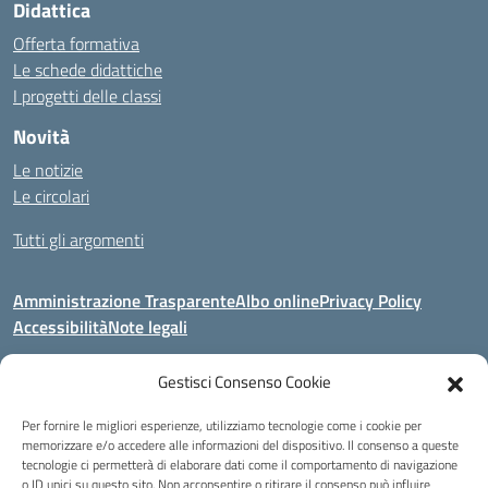
Didattica
Offerta formativa
Le schede didattiche
I progetti delle classi
Novità
Le notizie
Le circolari
Tutti gli argomenti
Amministrazione Trasparente
Albo online
Privacy Policy
Accessibilità
Note legali
Gestisci Consenso Cookie
Indirizzo:
Area Giardino, 84020 - San Gregorio Magno (SA)
Per fornire le migliori esperienze, utilizziamo tecnologie come i cookie per
Centralino:
0828 955033
Email:
saic8be00q@istruzione.it
memorizzare e/o accedere alle informazioni del dispositivo. Il consenso a queste
Posta elettronica certificata (PEC):
saic8be00q@pec.istruzione.it
tecnologie ci permetterà di elaborare dati come il comportamento di navigazione
o ID unici su questo sito. Non acconsentire o ritirare il consenso può influire