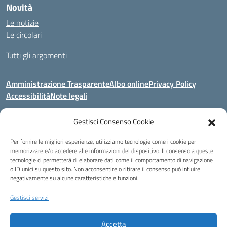
Novità
Le notizie
Le circolari
Tutti gli argomenti
Amministrazione Trasparente
Albo online
Privacy Policy
Accessibilità
Note legali
Gestisci Consenso Cookie
Indirizzo:
Area Giardino, 84020 - San Gregorio Magno (SA)
Per fornire le migliori esperienze, utilizziamo tecnologie come i cookie per
Centralino:
0828 955033
Email:
saic8be00q@istruzione.it
memorizzare e/o accedere alle informazioni del dispositivo. Il consenso a queste
Posta elettronica certificata (PEC):
saic8be00q@pec.istruzione.it
tecnologie ci permetterà di elaborare dati come il comportamento di navigazione
o ID unici su questo sito. Non acconsentire o ritirare il consenso può influire
Codice fiscale: 91053550652
negativamente su alcune caratteristiche e funzioni.
Codice meccanografico:
SAIC8BE00Q
Codice Indice delle Pubbliche Amministrazioni (IPA): icb_65
Gestisci servizi
Codice unico di fatturazione (CUF): UFCRRD
Accetta
Eccetto dove diversamente specificato, questo articolo è stato rilasciato