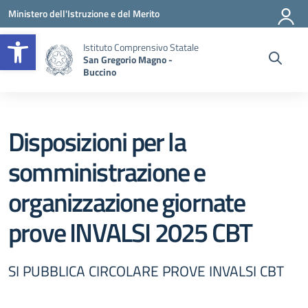
Vai ai contenuti
Vai al menu di navigazione
Vai al footer
Ministero dell'Istruzione e del Merito
Apri la barra degli strumenti
Istituto Comprensivo Statale
San Gregorio Magno -
Buccino
Disposizioni per la
somministrazione e
organizzazione giornate
prove INVALSI 2025 CBT
SI PUBBLICA CIRCOLARE PROVE INVALSI CBT