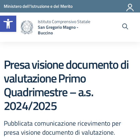
Vai ai contenuti
Vai al menu di navigazione
Vai al footer
Ministero dell'Istruzione e del Merito
Apri la barra degli strumenti
Istituto Comprensivo Statale
San Gregorio Magno -
Buccino
Presa visione documento di
valutazione Primo
Quadrimestre – a.s.
2024/2025
Pubblicata comunicazione ricevimento per
presa visione documento di valutazione.