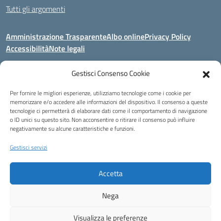
Tutti gli argomenti
Amministrazione Trasparente
Albo online
Privacy Policy
Accessibilità
Note legali
Gestisci Consenso Cookie
Indirizzo:
Area Giardino, 84020 - San Gregorio Magno (SA)
Per fornire le migliori esperienze, utilizziamo tecnologie come i cookie per
Centralino:
0828 955033
Email:
saic8be00q@istruzione.it
memorizzare e/o accedere alle informazioni del dispositivo. Il consenso a queste
Posta elettronica certificata (PEC):
saic8be00q@pec.istruzione.it
tecnologie ci permetterà di elaborare dati come il comportamento di navigazione
o ID unici su questo sito. Non acconsentire o ritirare il consenso può influire
Codice fiscale: 91053550652
negativamente su alcune caratteristiche e funzioni.
Codice meccanografico:
SAIC8BE00Q
Codice Indice delle Pubbliche Amministrazioni (IPA): icb_65
Gestisci servizi
Codice unico di fatturazione (CUF): UFCRRD
Accetta
Eccetto dove diversamente specificato, questo articolo è stato rilasciato
sotto Licenza Creative Commons Attribuzione 4.0 Italia.
Nega
Idea e progetto di Designers Italia
Visualizza le preferenze