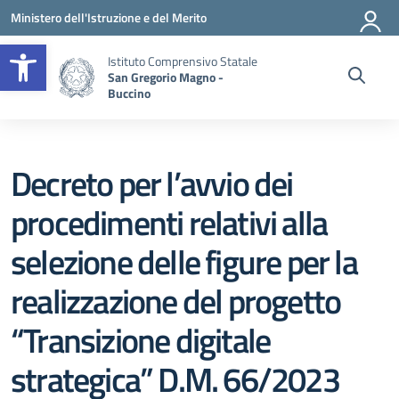
Vai ai contenuti
Vai al menu di navigazione
Vai al footer
Ministero dell'Istruzione e del Merito
Apri la barra degli strumenti
Istituto Comprensivo Statale
San Gregorio Magno -
Buccino
Decreto per l’avvio dei
procedimenti relativi alla
selezione delle figure per la
realizzazione del progetto
“Transizione digitale
strategica” D.M. 66/2023