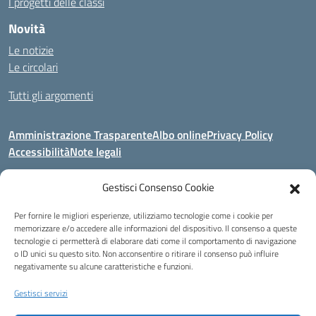
I progetti delle classi
Novità
Le notizie
Le circolari
Tutti gli argomenti
Amministrazione Trasparente
Albo online
Privacy Policy
Accessibilità
Note legali
Gestisci Consenso Cookie
Indirizzo:
Area Giardino, 84020 - San Gregorio Magno (SA)
Per fornire le migliori esperienze, utilizziamo tecnologie come i cookie per
Centralino:
0828 955033
Email:
saic8be00q@istruzione.it
memorizzare e/o accedere alle informazioni del dispositivo. Il consenso a queste
Posta elettronica certificata (PEC):
saic8be00q@pec.istruzione.it
tecnologie ci permetterà di elaborare dati come il comportamento di navigazione
o ID unici su questo sito. Non acconsentire o ritirare il consenso può influire
Codice fiscale: 91053550652
negativamente su alcune caratteristiche e funzioni.
Codice meccanografico:
SAIC8BE00Q
Codice Indice delle Pubbliche Amministrazioni (IPA): icb_65
Gestisci servizi
Codice unico di fatturazione (CUF): UFCRRD