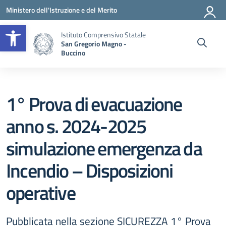
Vai ai contenuti
Vai al menu di navigazione
Vai al footer
Ministero dell'Istruzione e del Merito
Apri la barra degli strumenti
Istituto Comprensivo Statale
San Gregorio Magno -
Buccino
1° Prova di evacuazione
anno s. 2024-2025
simulazione emergenza da
Incendio – Disposizioni
operative
Pubblicata nella sezione SICUREZZA 1° Prova