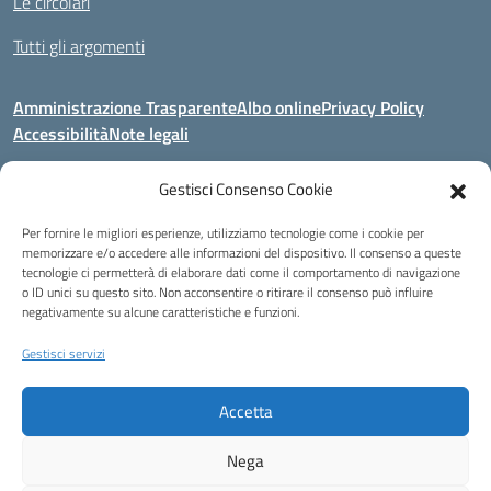
Le circolari
Tutti gli argomenti
Amministrazione Trasparente
Albo online
Privacy Policy
Accessibilità
Note legali
Gestisci Consenso Cookie
Indirizzo:
Area Giardino, 84020 - San Gregorio Magno (SA)
Per fornire le migliori esperienze, utilizziamo tecnologie come i cookie per
Centralino:
0828 955033
Email:
saic8be00q@istruzione.it
memorizzare e/o accedere alle informazioni del dispositivo. Il consenso a queste
Posta elettronica certificata (PEC):
saic8be00q@pec.istruzione.it
tecnologie ci permetterà di elaborare dati come il comportamento di navigazione
o ID unici su questo sito. Non acconsentire o ritirare il consenso può influire
Codice fiscale: 91053550652
negativamente su alcune caratteristiche e funzioni.
Codice meccanografico:
SAIC8BE00Q
Codice Indice delle Pubbliche Amministrazioni (IPA): icb_65
Gestisci servizi
Codice unico di fatturazione (CUF): UFCRRD
Accetta
Eccetto dove diversamente specificato, questo articolo è stato rilasciato
sotto Licenza Creative Commons Attribuzione 4.0 Italia.
Nega