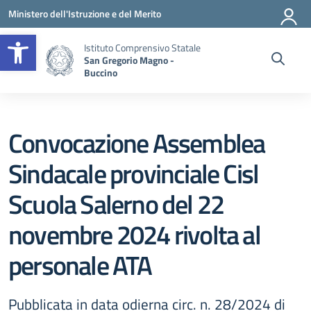
Vai ai contenuti
Vai al menu di navigazione
Vai al footer
Ministero dell'Istruzione e del Merito
Apri la barra degli strumenti
Istituto Comprensivo Statale
San Gregorio Magno -
Buccino
Convocazione Assemblea
Sindacale provinciale Cisl
Scuola Salerno del 22
novembre 2024 rivolta al
personale ATA
Pubblicata in data odierna circ. n. 28/2024 di