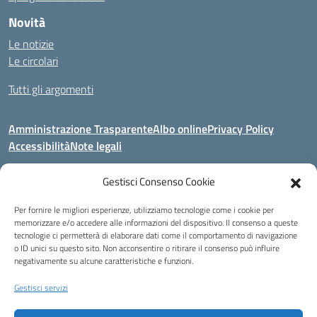
Novità
Le notizie
Le circolari
Tutti gli argomenti
Amministrazione Trasparente
Albo online
Privacy Policy
Accessibilità
Note legali
Gestisci Consenso Cookie
Indirizzo:
Area Giardino, 84020 - San Gregorio Magno (SA)
Per fornire le migliori esperienze, utilizziamo tecnologie come i cookie per
Centralino:
0828 955033
Email:
saic8be00q@istruzione.it
memorizzare e/o accedere alle informazioni del dispositivo. Il consenso a queste
Posta elettronica certificata (PEC):
saic8be00q@pec.istruzione.it
tecnologie ci permetterà di elaborare dati come il comportamento di navigazione
o ID unici su questo sito. Non acconsentire o ritirare il consenso può influire
Codice fiscale: 91053550652
negativamente su alcune caratteristiche e funzioni.
Codice meccanografico:
SAIC8BE00Q
Codice Indice delle Pubbliche Amministrazioni (IPA): icb_65
Gestisci servizi
Codice unico di fatturazione (CUF): UFCRRD