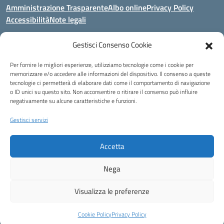
Amministrazione Trasparente
Albo online
Privacy Policy
Accessibilità
Note legali
Gestisci Consenso Cookie
Indirizzo:
Area Giardino, 84020 - San Gregorio Magno (SA)
Per fornire le migliori esperienze, utilizziamo tecnologie come i cookie per
Centralino:
0828 955033
Email:
saic8be00q@istruzione.it
memorizzare e/o accedere alle informazioni del dispositivo. Il consenso a queste
Posta elettronica certificata (PEC):
saic8be00q@pec.istruzione.it
tecnologie ci permetterà di elaborare dati come il comportamento di navigazione
o ID unici su questo sito. Non acconsentire o ritirare il consenso può influire
Codice fiscale: 91053550652
negativamente su alcune caratteristiche e funzioni.
Codice meccanografico:
SAIC8BE00Q
Codice Indice delle Pubbliche Amministrazioni (IPA): icb_65
Gestisci servizi
Codice unico di fatturazione (CUF): UFCRRD
Accetta
Eccetto dove diversamente specificato, questo articolo è stato rilasciato
sotto Licenza Creative Commons Attribuzione 4.0 Italia.
Nega
Idea e progetto di Designers Italia
Visualizza le preferenze
Cookie Policy
Privacy Policy