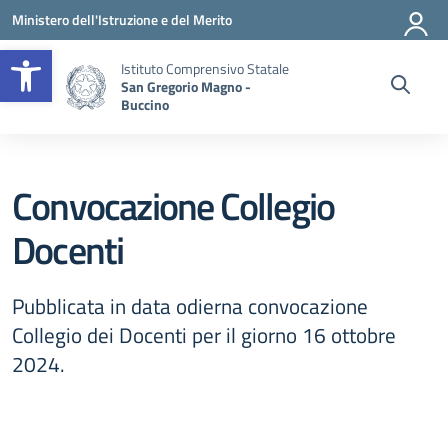
Vai ai contenuti
Vai al menu di navigazione
Vai al footer
Ministero dell'Istruzione e del Merito
Apri la barra degli strumenti
Istituto Comprensivo Statale
San Gregorio Magno -
Buccino
Convocazione Collegio
Docenti
Pubblicata in data odierna convocazione
Collegio dei Docenti per il giorno 16 ottobre
2024.