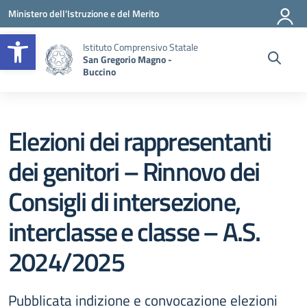
Vai ai contenuti
Vai al menu di navigazione
Vai al footer
Ministero dell'Istruzione e del Merito
Apri la barra degli strumenti
Istituto Comprensivo Statale
San Gregorio Magno -
Buccino
Elezioni dei rappresentanti
dei genitori – Rinnovo dei
Consigli di intersezione,
interclasse e classe – A.S.
2024/2025
Pubblicata indizione e convocazione elezioni