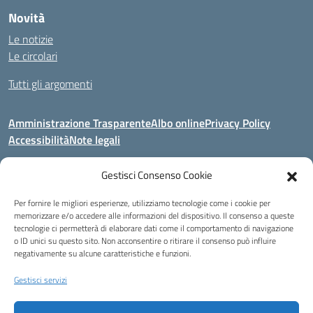
Novità
Le notizie
Le circolari
Tutti gli argomenti
Amministrazione Trasparente
Albo online
Privacy Policy
Accessibilità
Note legali
Gestisci Consenso Cookie
Indirizzo:
Area Giardino, 84020 - San Gregorio Magno (SA)
Per fornire le migliori esperienze, utilizziamo tecnologie come i cookie per
Centralino:
0828 955033
Email:
saic8be00q@istruzione.it
memorizzare e/o accedere alle informazioni del dispositivo. Il consenso a queste
Posta elettronica certificata (PEC):
saic8be00q@pec.istruzione.it
tecnologie ci permetterà di elaborare dati come il comportamento di navigazione
o ID unici su questo sito. Non acconsentire o ritirare il consenso può influire
Codice fiscale: 91053550652
negativamente su alcune caratteristiche e funzioni.
Codice meccanografico:
SAIC8BE00Q
Codice Indice delle Pubbliche Amministrazioni (IPA): icb_65
Gestisci servizi
Codice unico di fatturazione (CUF): UFCRRD