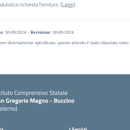
ulistica richiesta fornitura [
Leggi
]
o:
30.09.2024
-
Revisione:
30.09.2024
ove diversamente specificato, questo articolo è stato rilasciato sott
tituto Comprensivo Statale
an Gregorio Magno - Buccino
alerno)
la
I Servizi