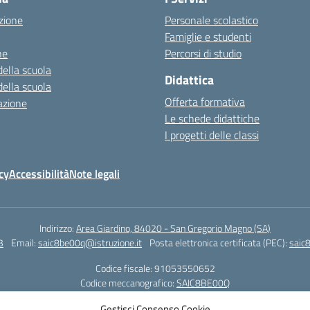
zione
Personale scolastico
Famiglie e studenti
ne
Percorsi di studio
della scuola
Didattica
della scuola
Offerta formativa
azione
Le schede didattiche
I progetti delle classi
cy
Accessibilità
Note legali
Indirizzo:
Area Giardino, 84020 - San Gregorio Magno (SA)
3
Email:
saic8be00q@istruzione.it
Posta elettronica certificata (PEC):
saic
Codice fiscale: 91053550652
Codice meccanografico:
SAIC8BE00Q
Codice Indice delle Pubbliche Amministrazioni (IPA): icb_65
Gestisci Consenso Cookie