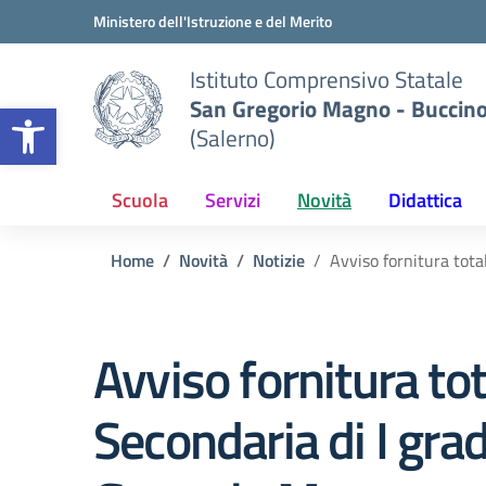
Vai ai contenuti
Vai al menu di navigazione
Vai al footer
Ministero dell'Istruzione e del Merito
Istituto Comprensivo Statale
San Gregorio Magno - Buccin
Apri la barra degli strumenti
(Salerno)
Scuola
Servizi
Novità
Didattica
Home
Novità
Notizie
Avviso fornitura tota
Avviso fornitura tot
Secondaria di I gr