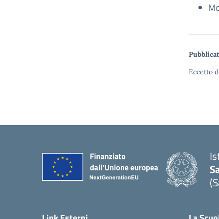
Mod
Pubblicat
Eccetto d
Is
S
(S
Link Esterni
La Scuo