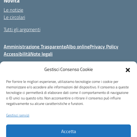
Novità
Le notizie
Le circolari
Tutti gli argomenti
Amministrazione Trasparente
Albo online
Privacy Policy
Accessibilità
Note legali
Gestisci Consenso Cookie
Indirizzo:
Area Giardino, 84020 - San Gregorio Magno (SA)
Per fornire le migliori esperienze, utilizziamo tecnologie come i cookie per
Centralino:
0828 955033
Email:
saic8be00q@istruzione.it
memorizzare e/o accedere alle informazioni del dispositivo. Il consenso a queste
Posta elettronica certificata (PEC):
saic8be00q@pec.istruzione.it
tecnologie ci permetterà di elaborare dati come il comportamento di navigazione
o ID unici su questo sito. Non acconsentire o ritirare il consenso può influire
Codice fiscale: 91053550652
negativamente su alcune caratteristiche e funzioni.
Codice meccanografico:
SAIC8BE00Q
Codice Indice delle Pubbliche Amministrazioni (IPA): icb_65
Gestisci servizi
Codice unico di fatturazione (CUF): UFCRRD
Accetta
Eccetto dove diversamente specificato, questo articolo è stato rilasciato