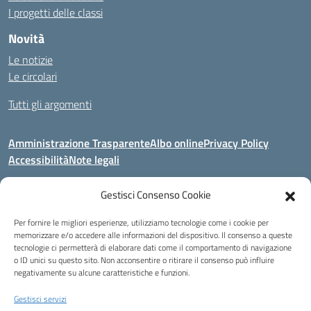
I progetti delle classi
Novità
Le notizie
Le circolari
Tutti gli argomenti
Amministrazione Trasparente
Albo online
Privacy Policy
Accessibilità
Note legali
Gestisci Consenso Cookie
Indirizzo:
Area Giardino, 84020 - San Gregorio Magno (SA)
Per fornire le migliori esperienze, utilizziamo tecnologie come i cookie per
Centralino:
0828 955033
Email:
saic8be00q@istruzione.it
memorizzare e/o accedere alle informazioni del dispositivo. Il consenso a queste
Posta elettronica certificata (PEC):
saic8be00q@pec.istruzione.it
tecnologie ci permetterà di elaborare dati come il comportamento di navigazione
o ID unici su questo sito. Non acconsentire o ritirare il consenso può influire
Codice fiscale: 91053550652
negativamente su alcune caratteristiche e funzioni.
Codice meccanografico:
SAIC8BE00Q
Codice Indice delle Pubbliche Amministrazioni (IPA): icb_65
Gestisci servizi