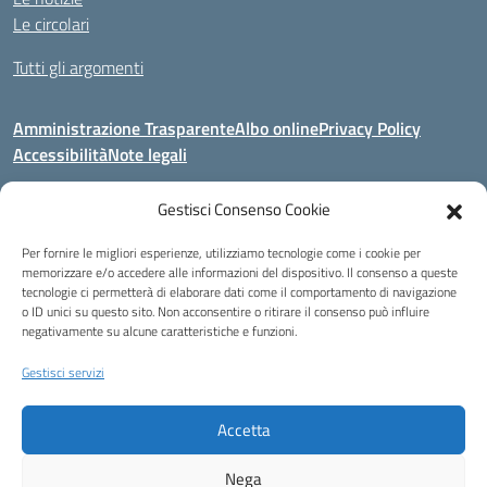
Le circolari
Tutti gli argomenti
Amministrazione Trasparente
Albo online
Privacy Policy
Accessibilità
Note legali
Gestisci Consenso Cookie
Indirizzo:
Area Giardino, 84020 - San Gregorio Magno (SA)
Per fornire le migliori esperienze, utilizziamo tecnologie come i cookie per
Centralino:
0828 955033
Email:
saic8be00q@istruzione.it
memorizzare e/o accedere alle informazioni del dispositivo. Il consenso a queste
Posta elettronica certificata (PEC):
saic8be00q@pec.istruzione.it
tecnologie ci permetterà di elaborare dati come il comportamento di navigazione
o ID unici su questo sito. Non acconsentire o ritirare il consenso può influire
Codice fiscale: 91053550652
negativamente su alcune caratteristiche e funzioni.
Codice meccanografico:
SAIC8BE00Q
Codice Indice delle Pubbliche Amministrazioni (IPA): icb_65
Gestisci servizi
Codice unico di fatturazione (CUF): UFCRRD
Accetta
Eccetto dove diversamente specificato, questo articolo è stato rilasciato
sotto Licenza Creative Commons Attribuzione 4.0 Italia.
Nega