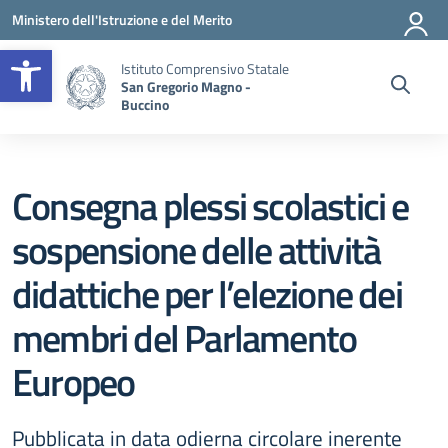
Vai ai contenuti
Vai al menu di navigazione
Vai al footer
Ministero dell'Istruzione e del Merito
Apri la barra degli strumenti
Istituto Comprensivo Statale
San Gregorio Magno -
Buccino
Consegna plessi scolastici e
sospensione delle attività
didattiche per l’elezione dei
membri del Parlamento
Europeo
Pubblicata in data odierna circolare inerente