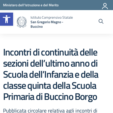
Vai ai contenuti
Vai al menu di navigazione
Vai al footer
Ministero dell'Istruzione e del Merito
Apri la barra degli strumenti
Istituto Comprensivo Statale
San Gregorio Magno -
Buccino
Incontri di continuità delle
sezioni dell’ultimo anno di
Scuola dell’Infanzia e della
classe quinta della Scuola
Primaria di Buccino Borgo
Pubblicata circolare relativa agli incontri di