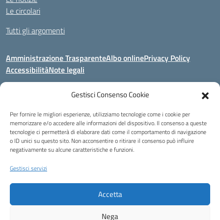
Le circolari
Tutti gli argomenti
Amministrazione Trasparente
Albo online
Privacy Policy
Accessibilità
Note legali
Gestisci Consenso Cookie
Indirizzo:
Area Giardino, 84020 - San Gregorio Magno (SA)
Per fornire le migliori esperienze, utilizziamo tecnologie come i cookie per
Centralino:
0828 955033
Email:
saic8be00q@istruzione.it
memorizzare e/o accedere alle informazioni del dispositivo. Il consenso a queste
Posta elettronica certificata (PEC):
saic8be00q@pec.istruzione.it
tecnologie ci permetterà di elaborare dati come il comportamento di navigazione
o ID unici su questo sito. Non acconsentire o ritirare il consenso può influire
Codice fiscale: 91053550652
negativamente su alcune caratteristiche e funzioni.
Codice meccanografico:
SAIC8BE00Q
Codice Indice delle Pubbliche Amministrazioni (IPA): icb_65
Gestisci servizi
Codice unico di fatturazione (CUF): UFCRRD
Accetta
Eccetto dove diversamente specificato, questo articolo è stato rilasciato
sotto Licenza Creative Commons Attribuzione 4.0 Italia.
Nega