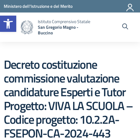
Vai ai contenuti
Vai al menu di navigazione
Vai al footer
Ministero dell'Istruzione e del Merito
Apri la barra degli strumenti
Istituto Comprensivo Statale
San Gregorio Magno -
Buccino
Decreto costituzione
commissione valutazione
candidature Esperti e Tutor
Progetto: VIVA LA SCUOLA –
Codice progetto: 10.2.2A-
FSEPON-CA-2024-443