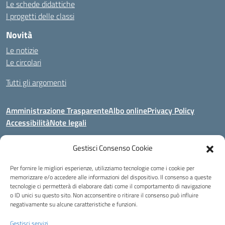
Le schede didattiche
I progetti delle classi
Novità
Le notizie
Le circolari
Tutti gli argomenti
Amministrazione Trasparente
Albo online
Privacy Policy
Accessibilità
Note legali
Gestisci Consenso Cookie
Indirizzo:
Area Giardino, 84020 - San Gregorio Magno (SA)
Per fornire le migliori esperienze, utilizziamo tecnologie come i cookie per
Centralino:
0828 955033
Email:
saic8be00q@istruzione.it
memorizzare e/o accedere alle informazioni del dispositivo. Il consenso a queste
Posta elettronica certificata (PEC):
saic8be00q@pec.istruzione.it
tecnologie ci permetterà di elaborare dati come il comportamento di navigazione
o ID unici su questo sito. Non acconsentire o ritirare il consenso può influire
Codice fiscale: 91053550652
negativamente su alcune caratteristiche e funzioni.
Codice meccanografico:
SAIC8BE00Q
Codice Indice delle Pubbliche Amministrazioni (IPA): icb_65
Gestisci servizi