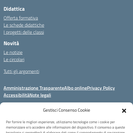
Didattica
Offerta formativa
Le schede didattiche
I progetti delle classi
Novità
Le notizie
Le circolari
Tutti gli argomenti
Amministrazione Trasparente
Albo online
Privacy Policy
Accessibilità
Note legali
Gestisci Consenso Cookie
Indirizzo:
Area Giardino, 84020 - San Gregorio Magno (SA)
Per fornire le migliori esperienze, utilizziamo tecnologie come i cookie per
Centralino:
0828 955033
Email:
saic8be00q@istruzione.it
memorizzare e/o accedere alle informazioni del dispositivo. Il consenso a queste
Posta elettronica certificata (PEC):
saic8be00q@pec.istruzione.it
tecnologie ci permetterà di elaborare dati come il comportamento di navigazione