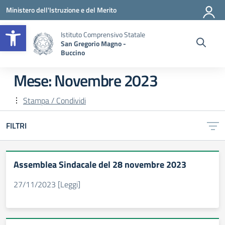
Vai ai contenuti
Vai al menu di navigazione
Vai al footer
Ministero dell'Istruzione e del Merito
Apri la barra degli strumenti
Istituto Comprensivo Statale
San Gregorio Magno -
Buccino
Mese:
Novembre 2023
Stampa / Condividi
FILTRI
Assemblea Sindacale del 28 novembre 2023
27/11/2023 [Leggi]